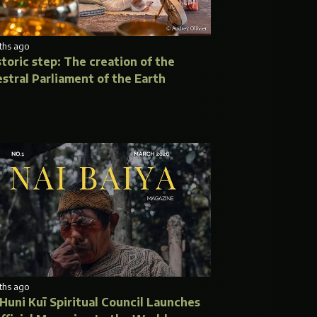
ths ago
storic step: The creation of the
stral Parliament of the Earth
ths ago
Huni Kuī Spiritual Council Launches