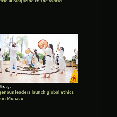
Official Magazine to the World
ths ago
genous leaders launch global ethics
 in Monaco