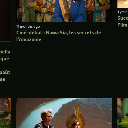
1 year
Succ
Film
11 months ago
Ciné-débat : Nawa Sia, les secrets de
l'Amazonie
bella
oqué
 août
sse