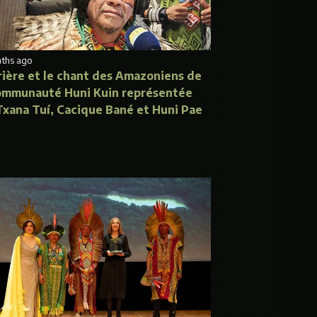
nths ago
rière et le chant des Amazoniens de
ommunauté Huni Kuin représentée
Txana Tuí, Cacique Bané et Huni Pae