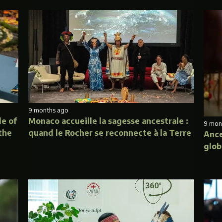
9 months ago
e of
Monaco accueille la sagesse ancestrale :
9 mon
the
quand le Rocher se reconnecte à la Terre
Ance
glob