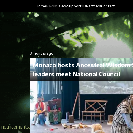
Home
News
Galery
Support us
Partners
Contact
3 months ago
Monaco hosts Ancestral Wisdom 
leaders meet National Council
 announcements.