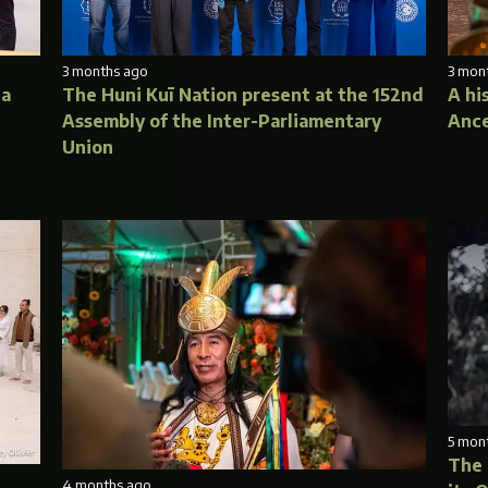
3 months ago
3 mon
la
The Huni Kuī Nation present at the 152nd
A hi
Assembly of the Inter-Parliamentary
Ance
Union
5 mon
The 
4 months ago