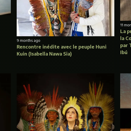
11 mo
La p
la C
9 months ago
par 
Rencontre inédite avec le peuple Huni
Ibú
Kuin (Isabella Nawa Sia)